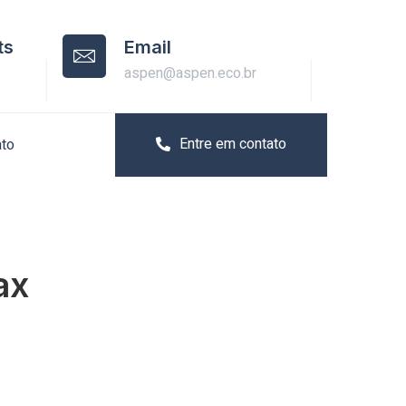
ts
Email
aspen@aspen.eco.br
Entre em contato
ato
ax