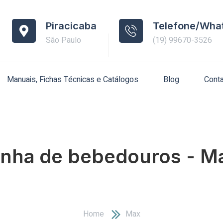
Piracicaba
Telefone/Wha
São Paulo
(19) 99670-3526
Manuais, Fichas Técnicas e Catálogos
Blog
Cont
inha de bebedouros - M
Home
Max