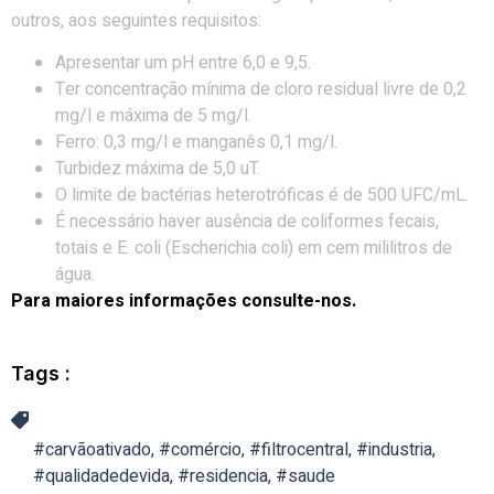
outros, aos seguintes requisitos:
Apresentar um pH entre 6,0 e 9,5.
Ter concentração mínima de cloro residual livre de 0,2
mg/l e máxima de 5 mg/l.
Ferro: 0,3 mg/l e manganês 0,1 mg/l.
Turbidez máxima de 5,0 uT.
O limite de bactérias heterotróficas é de 500 UFC/mL.
É necessário haver ausência de coliformes fecais,
totais e E. coli (Escherichia coli) em cem mililitros de
água.
Para maiores informações consulte-nos.
Tags :
#carvãoativado
,
#comércio
,
#filtrocentral
,
#industria
,
#qualidadedevida
,
#residencia
,
#saude