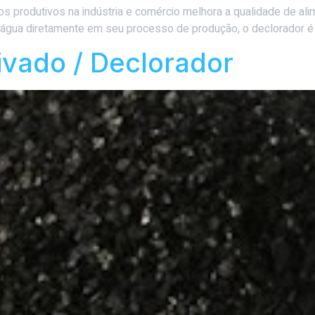
 produtivos na indústria e comércio melhora a qualidade de ali
m água diretamente em seu processo de produção, o declorador é
tivado / Declorador