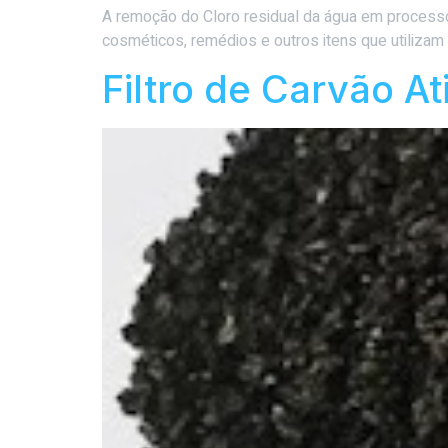
A remoção do Cloro residual da água em processos
cosméticos, remédios e outros itens que utiliza
Filtro de Carvão A