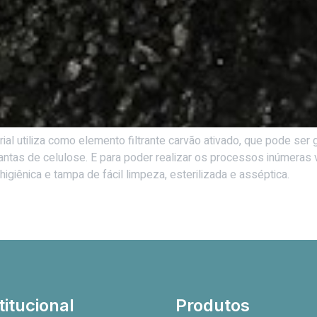
strial utiliza como elemento filtrante carvão ativado, que pode s
antas de celulose. E para poder realizar os processos inúmeras
higiênica e tampa de fácil limpeza, esterilizada e asséptica.
titucional
Produtos