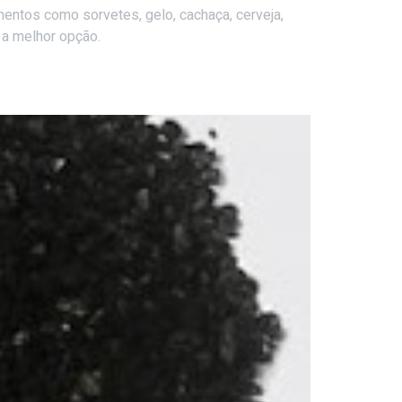
mentos como sorvetes, gelo, cachaça, cerveja,
 a melhor opção.