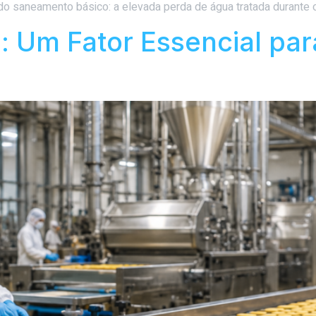
do saneamento básico: a elevada perda de água tratada durante o
 Um Fator Essencial par