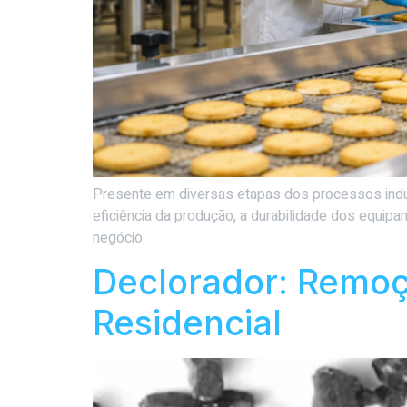
Presente em diversas etapas dos processos indust
eficiência da produção, a durabilidade dos equipa
negócio.
Declorador: Remoçã
Residencial