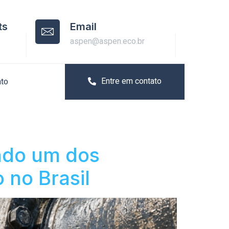
ts
Email
aspen@aspen.eco.br
Entre em contato
ato
endo um dos
 no Brasil