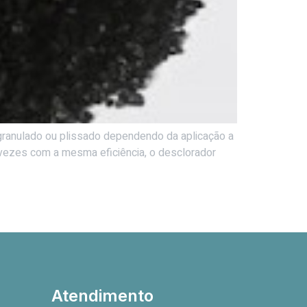
er granulado ou plissado dependendo da aplicação a
 vezes com a mesma eficiência, o desclorador
Atendimento