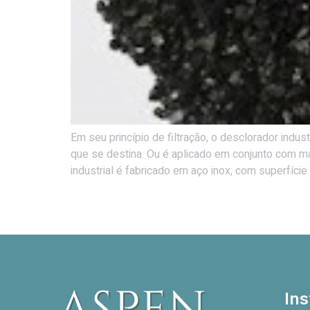
Em seu princípio de filtração, o desclorador indu
que se destina. Ou é aplicado em conjunto com m
industrial é fabricado em aço inox, com superfície 
Ins